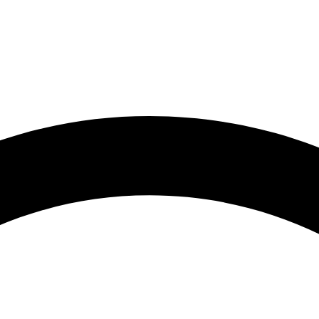
7
s - SP, 13076-010