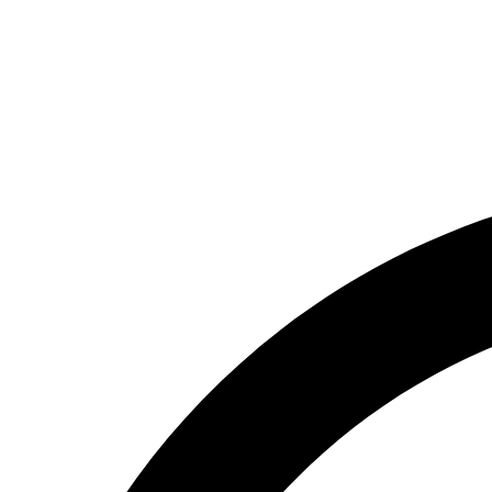
WAN GRAÇA RESTAURANTE ME | CNPJ 18.837.145/0001-0
Endereço: CAM-367, KM 3,8, s/n Bairros dos Limas, Campina